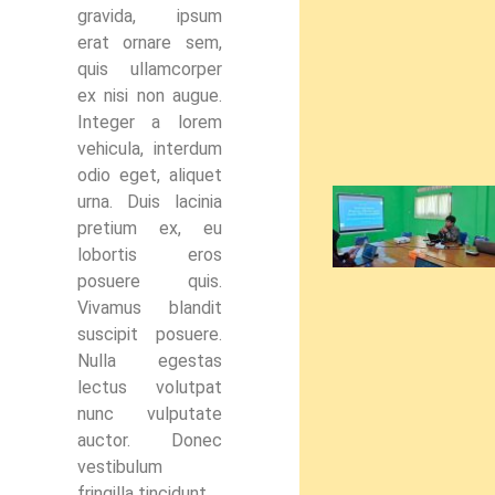
gravida, ipsum
erat ornare sem,
quis ullamcorper
ex nisi non augue.
Integer a lorem
vehicula, interdum
odio eget, aliquet
urna. Duis lacinia
pretium ex, eu
lobortis eros
posuere quis.
Vivamus blandit
suscipit posuere.
Nulla egestas
lectus volutpat
nunc vulputate
auctor. Donec
vestibulum
fringilla tincidunt.